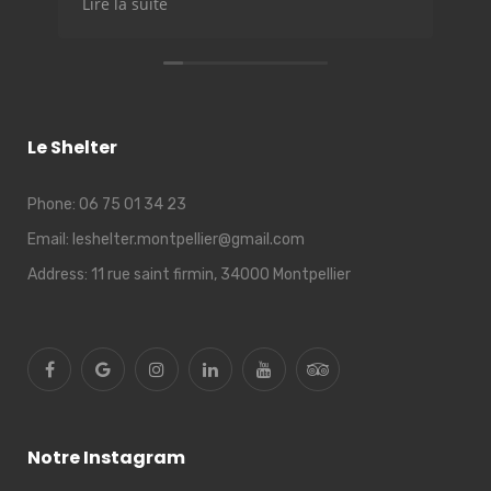
Lire la suite
Li
ca
Le
qu
Le Shelter
Phone:
06 75 01 34 23
Email:
leshelter.montpellier@gmail.com
Address:
11 rue saint firmin, 34000 Montpellier
Notre Instagram