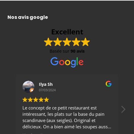
Nos avis google
Excellent
Basée sur
90 avis
Ilya Sh
07/03/2024
Le concept de ce petit restaurant est
Vo
intéressant, les plats sur la base du pain
de
scandinave (aux seigles). Original et
On
délicieux. On a bien aimé les soupes aussi.
bi
Merci
Op