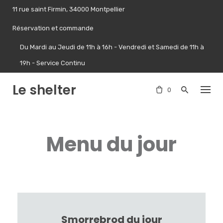
Skip
11 rue saint Firmin, 34000 Montpellier
to
content
Réservation et commande
Du Mardi au Jeudi de 11h à 16h - Vendredi et Samedi de 11h à
19h - Service Continu
Le shelter
0
Menu du jour
Smorrebrod du jour