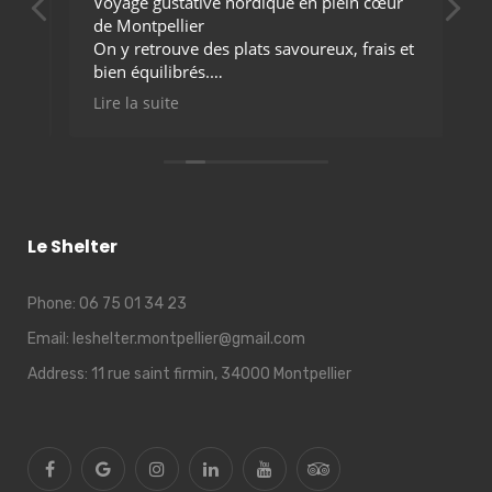
Voyage gustative nordique en plein cœur
Re
de Montpellier
c
On y retrouve des plats savoureux, frais et
Bi
i.
bien équilibrés.
mi
Options disponibles pour tout le monde,
Lire la suite
carnivores, végétariens et vegans
Les prix sont corrects par rapport à la
qualité. Excellent service
Le Shelter
Phone:
06 75 01 34 23
Email:
leshelter.montpellier@gmail.com
Address:
11 rue saint firmin, 34000 Montpellier