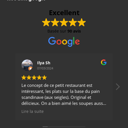
Excellent
Basée sur
90 avis
Ilya Sh
07/03/2024
Le concept de ce petit restaurant est
Vo
intéressant, les plats sur la base du pain
de
scandinave (aux seigles). Original et
On
délicieux. On a bien aimé les soupes aussi.
bi
Merci
Op
Lire la suite
Li
ca
Le
qu