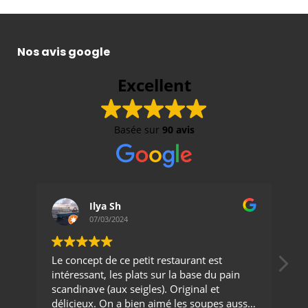
Nos avis google
Excellent
Basée sur
90 avis
Ilya Sh
07/03/2024
Le concept de ce petit restaurant est
Vo
intéressant, les plats sur la base du pain
de
scandinave (aux seigles). Original et
On
délicieux. On a bien aimé les soupes aussi.
bi