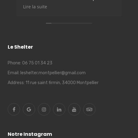
Merci
Op
Lire la suite
Li
ca
Le
qu
Le Shelter
Phone:
06 75 01 34 23
Email:
leshelter.montpellier@gmail.com
Address:
11 rue saint firmin, 34000 Montpellier
Notre Instagram