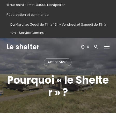
Skip
11 rue saint Firmin, 34000 Montpellier
to
content
Réservation et commande
Du Mardi au Jeudi de 11h à 16h - Vendredi et Samedi de 11h à
19h - Service Continu
Le shelter
0
ART DE VIVRE
Pourquoi « le Shelte
r » ?