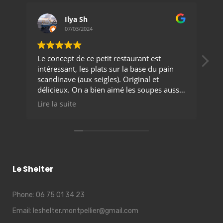
Julieta Sosa
28/12/2023
staurant est
Voyage gustative nordique en plein c
 la base du pain
de Montpellier
Original et
On y retrouve des plats savoureux, fra
 les soupes aussi.
bien équilibrés.
Options disponibles pour tout le mon
Lire la suite
carnivores, végétariens et vegans
Les prix sont corrects par rapport à la
qualité. Excellent service
Le Shelter
Phone:
06 75 01 34 23
Email:
leshelter.montpellier@gmail.com