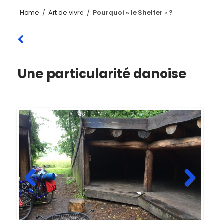
Home
/
Art de vivre
/
Pourquoi « le Shelter » ?
Une particularité danoise
Previ
Next
ous